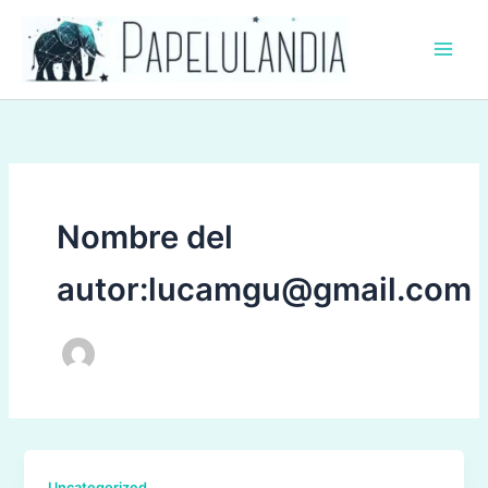
Ir
al
contenido
Nombre del
autor:lucamgu@gmail.com
Uncategorized